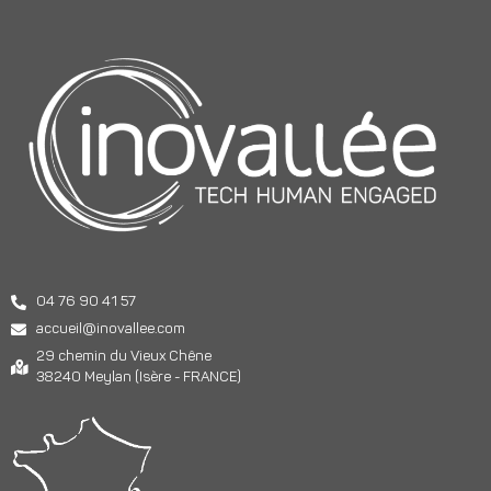
04 76 90 41 57
accueil@inovallee.com
29 chemin du Vieux Chêne
38240 Meylan (Isère - FRANCE)