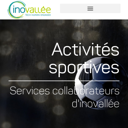
Nos services entreprises
Nos services collaborateurs
Activités
sportives
Services collaborateurs
d'inovallée