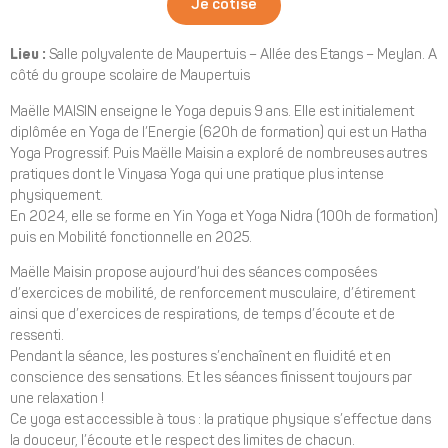
Je cotise
Lieu :
Salle polyvalente de Maupertuis – Allée des Etangs – Meylan. A
côté du groupe scolaire de Maupertuis
Maëlle MAISIN enseigne le Yoga depuis 9 ans. Elle est initialement
diplômée en Yoga de l’Energie (620h de formation) qui est un Hatha
Yoga Progressif. Puis Maëlle Maisin a exploré de nombreuses autres
pratiques dont le Vinyasa Yoga qui une pratique plus intense
physiquement.
En 2024, elle se forme en Yin Yoga et Yoga Nidra (100h de formation)
puis en Mobilité fonctionnelle en 2025.
Maëlle Maisin propose aujourd’hui des séances composées
d’exercices de mobilité, de renforcement musculaire, d’étirement
ainsi que d’exercices de respirations, de temps d’écoute et de
ressenti.
Pendant la séance, les postures s’enchaînent en fluidité et en
conscience des sensations. Et les séances finissent toujours par
une relaxation !
Ce yoga est accessible à tous : la pratique physique s’effectue dans
la douceur, l’écoute et le respect des limites de chacun.