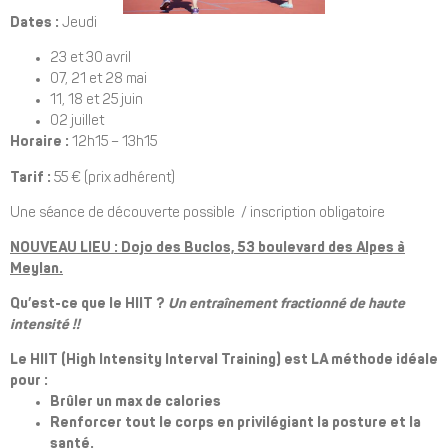
Dates :
Jeudi
23 et 30 avril
07, 21 et 28 mai
11, 18 et 25 juin
02 juillet
Horaire :
12h15 – 13h15
Tarif :
55 € (prix adhérent)
Une séance de découverte possible / inscription obligatoire
NOUVEAU LIEU : Dojo des Buclos, 53 boulevard des Alpes à
Meylan.
Qu’est-ce que le HIIT ?
Un entraînement fractionné de haute
intensité !!
Le HIIT (High Intensity Interval Training) est LA méthode idéale
pour :
Brûler un max de calories
Renforcer tout le corps en privilégiant la posture et la
santé.