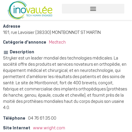
Nos services entreprises
Nos services collaborateurs
Adresse
161, rue Lavoisier (38330) MONTBONNOT ST MARTIN
Catégorie d'annonce
Medtech
Description
Stryker est un leader mondial des technologies médicales. La
société offre des produits et services novateurs en orthopédie, en
équipement médical et chirurgical, et en neurotechnologie, qui
permettent d’améliorer les résultats des patients et des soins de
santé. Le site de Montbonnot, fort de 400 brevets, conçoit,
fabrique et commercialise des implants orthopédiques (prothèses
de hanche, genou, épaule, coude et cheville), et fournit près de la
moitié des prothèses mondiales haut du corps depuis son usaine
4.0.
Téléphone
04 76 61 35 00
Site Internet
www.wright.com