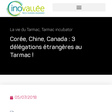
Nos services entreprises
Nos services collaborateurs
La vie du Tarmac
,
Tarmac incubator
Corée, Chine, Canada : 3
délégations étrangères au
Tarmac !
05/07/2018