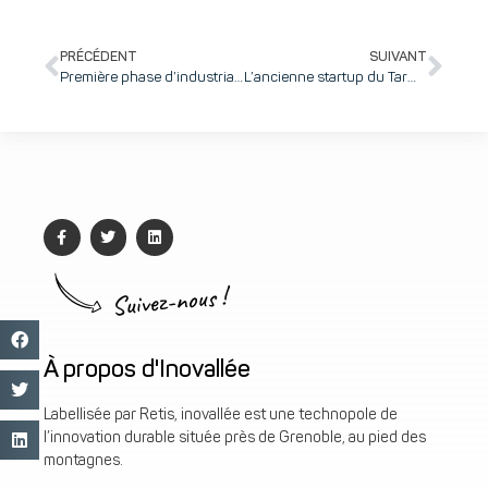
PRÉCÉDENT
SUIVANT
Première phase d’industrialisation réussie pour Peopeo, qui livre ses enceintes VOODOO pour l’été !
L’ancienne startup du Tarmac, Wattamate, lance la version bêta de son application dédiée à la colocation
Suivez-nous !
À propos d'Inovallée
Labellisée par Retis, inovallée est une technopole de
l’innovation durable située près de Grenoble, au pied des
montagnes.