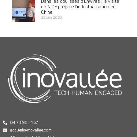
Dans les coulisses d’Enwires : la visite
de NICE prépare l’industrialisation en
Chine
23 juin 2026
04 76 90 41 57
accueil@inovallee.com