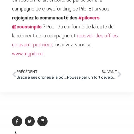
s’il vous en fallait encore, de participer à la
campagne de crowdfunding de Pilo. Et si vous
rejoigniez la communauté des
#pilovers
@coussinpilo
? Pour être informé de la date de
lancement de la campagne et
recevoir des offres
en avant-première
, inscrivez-vous sur
www.mypilo.co
!
PRÉCÉDENT
SUIVANT
Grâce à ses drones à la pointe de l’innovation, Escadrone se retrouve classé parmi les champions européens de la croissance en Europe par le Financial Times
Poussé par un fort développement à l’international, Enlaps double son chiffre d’affaires en 2020