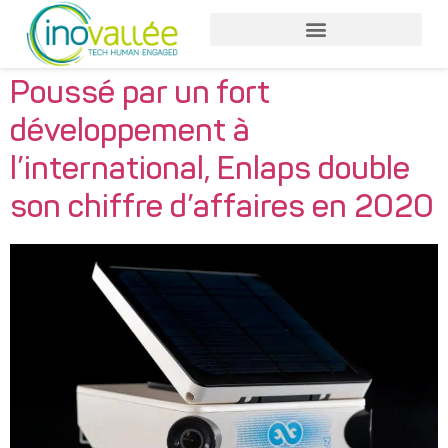
Poussé par un fort
développement à
l’international, Enlaps double
son chiffre d’affaires en 2020