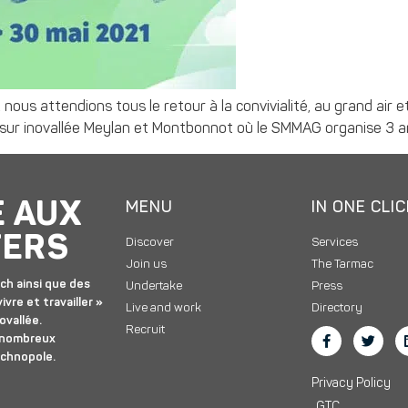
ous attendions tous le retour à la convivialité, au grand air et 
i sur inovallée Meylan et Montbonnot où le SMMAG organise 3 a
E AUX
MENU
IN ONE CLI
TERS
Discover
Services
Join us
The Tarmac
ch ainsi que des
Undertake
Press
ivre et travailler »
Live and work
Directory
ovallée.
Recruit
 nombreux
echnopole.
Privacy Policy
GTC