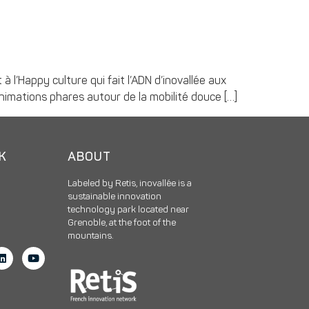
à l’Happy culture qui fait l’ADN d’inovallée aux
nimations phares autour de la mobilité douce […]
CK
ABOUT
Labeled by Retis, inovallée is a
sustainable innovation
technology park located near
Grenoble, at the foot of the
mountains.