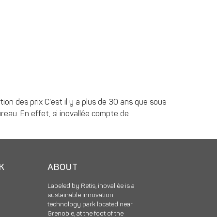
ation des prix C’est il y a plus de 30 ans que sous
ureau. En effet, si inovallée compte de
CK
ABOUT
Labeled by Retis, inovallée is a
sustainable innovation
technology park located near
Grenoble, at the foot of the