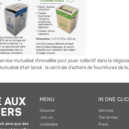
service mutualisé d’inovallée pour jouer collectif dans la négoci
 mutualisé était lancé : la centrale d’achats de fournitures de b
E AUX
MENU
IN ONE CLI
TERS
Discover
Services
Join us
The Tarmac
ch ainsi que des
Undertake
Press