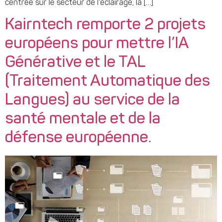
centrée sur le secteur de l’éclairage, la […]
Kairntech remporte 2 projets
européens pour mettre l’IA
Générative et le TAL
(Traitement Automatique des
Langues) au service de la
santé mentale et de la
défense européenne.