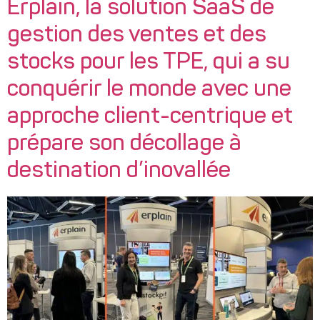
Erplain, la solution SaaS de
gestion des ventes et des
stocks pour les TPE, qui a su
conquérir le monde avec une
approche client-centrique et
prépare son décollage à
destination d’inovallée