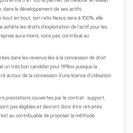
ompris entre 0 et 100%) permet de mesurer le niveau
e, dans le développement de ses actifs.
 bout en bout, son ratio Nexus sera à 100%, elle
se achète les droits d’exploitation de l’actif pour les
treprise aura moins, voire pas, contribué au
ées dans les revenus liés à la concession de droit
iel un très bon candidat pour l’IPBox puisque la
ré autour de la concession d’une licence d’utilisation
eurs prestations couvertes par le contrat : support,
nt pas éligibles et devront donc être retraités.
c’est au contribuable de proposer la méthode