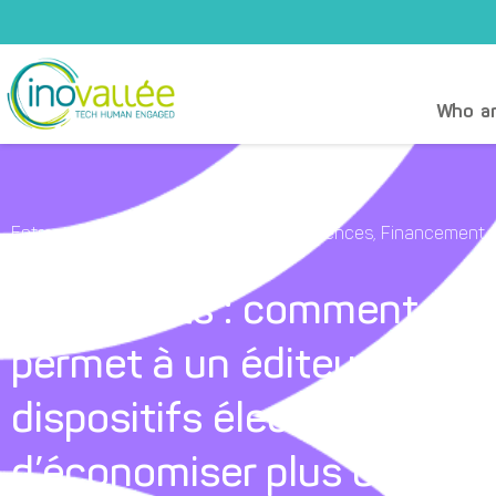
Who ar
Entreprendre et développer ses compétences
,
Financement 
Technopole inovallée
Cas clients : comment grâc
permet à un éditeur logicie
dispositifs électroniques 
d’économiser plus de 100 