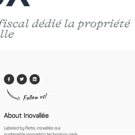
Follow us!
About Inovallée
Labeled by Retis, inovallée is a
sustainable innovation technology park