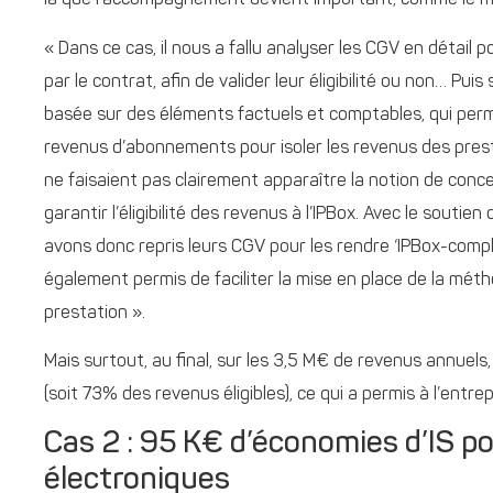
là que l’accompagnement devient important, comme le 
« Dans ce cas, il nous a fallu analyser les CGV en détail 
par le contrat, afin de valider leur éligibilité ou non… P
basée sur des éléments factuels et comptables, qui perm
revenus d’abonnements pour isoler les revenus des presta
ne faisaient pas clairement apparaître la notion de conces
garantir l’éligibilité des revenus à l’IPBox. Avec le soutie
avons donc repris leurs CGV pour les rendre ‘IPBox-compli
également permis de faciliter la mise en place de la méth
prestation ».
Mais surtout, au final, sur les 3,5 M€ de revenus annuels
(soit 73% des revenus éligibles), ce qui a permis à l’entr
Cas 2 : 95 K€ d’économies d’IS po
électroniques