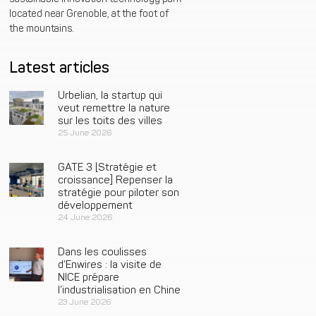
located near Grenoble, at the foot of
the mountains.
Latest articles
Urbelian, la startup qui
veut remettre la nature
sur les toits des villes
25 June 2026
GATE 3 [Stratégie et
croissance] Repenser la
stratégie pour piloter son
développement
24 June 2026
Dans les coulisses
d’Enwires : la visite de
NICE prépare
l’industrialisation en Chine
23 June 2026