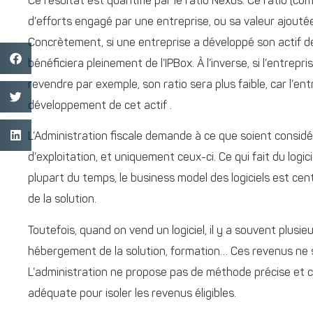
Ce résultat est quantifié par le ratio Nexus. Ce ratio (c
d’efforts engagé par une entreprise, ou sa valeur ajouté
Concrètement, si une entreprise a développé son actif de
bénéficiera pleinement de l’IPBox. À l’inverse, si l’entrepri
revendre par exemple, son ratio sera plus faible, car l’en
développement de cet actif .
L’Administration fiscale demande à ce que soient considér
d’exploitation, et uniquement ceux-ci. Ce qui fait du logic
plupart du temps, le business model des logiciels est cent
de la solution.
Toutefois, quand on vend un logiciel, il y a souvent plusi
hébergement de la solution, formation… Ces revenus ne so
L’administration ne propose pas de méthode précise et 
adéquate pour isoler les revenus éligibles.