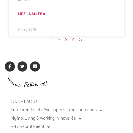
LIRE LA SUITE »
8 May 2018
1
2
3
4
5
Follow us!
TOUTE L’ACTU
Entreprendre et développer ses compétences
My Ino: Living & working in inovallée
RH / Recrutement