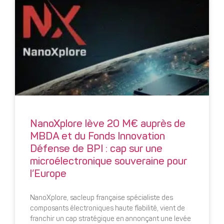
NanoXplore lève 20 M€ auprès de
MBDA et du Fonds Innovation
Défense de BPI : cap sur une
microélectronique souveraine pour
l’Europe
NanoXplore, sacleup française spécialiste des
composants électroniques haute fiabilité, vient de
franchir un cap stratégique en annonçant une levée