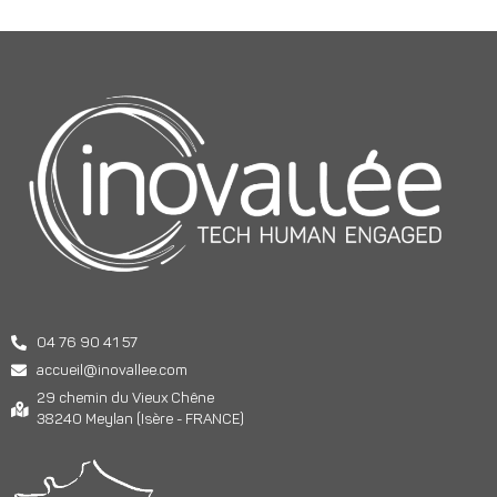
04 76 90 41 57
accueil@inovallee.com
29 chemin du Vieux Chêne
38240 Meylan (Isère - FRANCE)