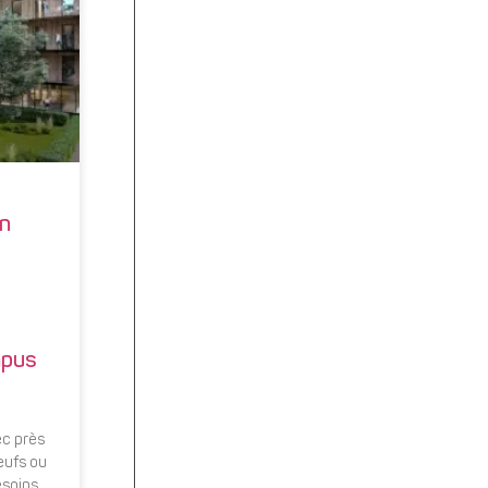
in
mpus
ec près
eufs ou
esoins