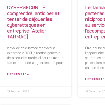
CYBERSÉCURITÉ :
Le Tarmac
comprendre, anticiper et
partenari
tenter de déjouer les
réciproci
cyberattaques en
au servic
entreprise [Atelier
l’accomp
TARMAC]
entrepre
Inovallée et le Tarmac recevait un
Être incubé a
expert de la DGSI (direction générale
l’opportunité 
de la sécurité intérieur) pour animer un
soutenues et 
atelier autour de la cybersécurité pour
partenaires ma
chacun dans 
LIRE LA SUITE »
LIRE LA SUITE
21 February 2023
14 December 2