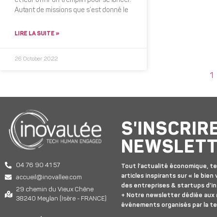
et leur offrir un tremplin pour se lancer.
Autant de missions que s’est donné le
LIRE LA SUITE »
26 October 2022
1
S'INSCRIR
NEWSLET
04 76 90 41 57
Tout l’actualité économique, te
articles inspirants sur « le bien v
accueil@inovallee.com
des entreprises & startups d’in
29 chemin du Vieux Chêne
+ Notre newsletter dédiée aux
38240 Meylan (Isère - FRANCE)
événements organisés par la t