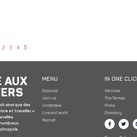
2
3
4
5
E AUX
MENU
IN ONE CLI
TERS
Discover
Services
Join us
The Tarmac
ch ainsi que des
Undertake
Press
ivre et travailler »
Live and work
Directory
ovallée.
Recruit
 nombreux
echnopole.