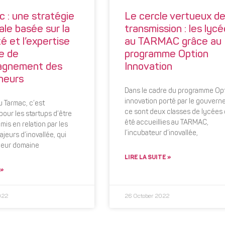
 : une stratégie
Le cercle vertueux de
ale basée sur la
transmission : les lyc
té et l’expertise
au TARMAC grâce au
e de
programme Option
agnement des
Innovation
neurs
Dans le cadre du programme Op
innovation porté par le gouvern
u Tarmac, c’est
ce sont deux classes de lycées 
pour les startups d’être
été accueillies au TARMAC,
mis en relation par les
l’incubateur d’inovallée,
jeurs d’inovallée, qui
leur domaine
LIRE LA SUITE »
 »
022
26 October 2022