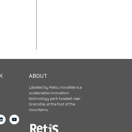
CK
ABOUT
Labeled by Retis, inovallée is a
sustainable innovation
technology park located near
Grenoble, at the foot of the
mountains.