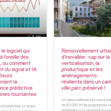
le logiciel qui
Renouvellement urba
 l’oreille des
d’inovallée : cap sur la
, ou comment
verticalisation, la
t du signal et IA
productique et les
pteurs
aménagements
nnent la
résilients dans un ca
nce prédictive
ville parc préservé !
ines tournantes
Un renouvellement en cours av
de 60 000 m² de programmes n
e préventive, un enjeu
réhabilités pour répondre aux b