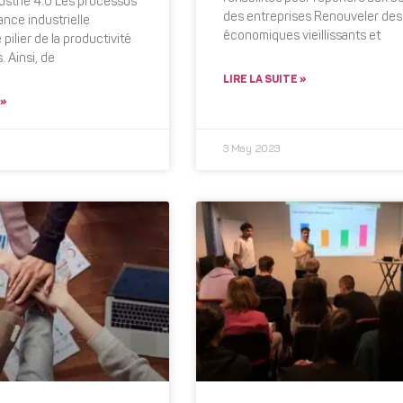
ndustrie 4.0 Les processus
des entreprises Renouveler des
ance industrielle
économiques vieillissants et
 pilier de la productivité
. Ainsi, de
LIRE LA SUITE »
 »
3 May 2023