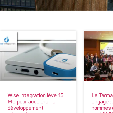
Wise Integration lève 15
Le Tarmac
M€ pour accélérer le
engagé : 
développement
hommes e