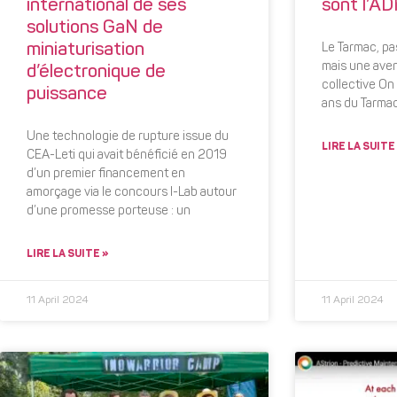
international de ses
sont l’A
solutions GaN de
miniaturisation
Le Tarmac, pas
mais une ave
d’électronique de
collective On
puissance
ans du Tarmac
Une technologie de rupture issue du
LIRE LA SUITE
CEA-Leti qui avait bénéficié en 2019
d’un premier financement en
amorçage via le concours I-Lab autour
d’une promesse porteuse : un
LIRE LA SUITE »
11 April 2024
11 April 2024