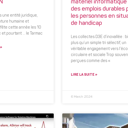
DN
matériel informatique
des emplois durables 
les personnes en situ
 une entité juridique,
nture humaine et
de handicap
 fête cette année les 10
 et pourtant … le Tarmac
Les collectes D3E d’inovallée : b
plus qu’un simple tri sélectif, un
 »
véritable engagement vers l’éc
circulaire et sociale Trop souven
perçues comme des «
LIRE LA SUITE »
6 March 2024