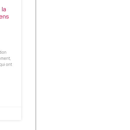
 la
éens
tion
ement,
qui ont