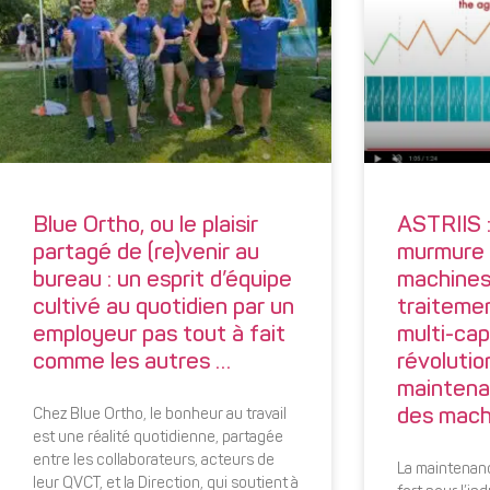
Blue Ortho, ou le plaisir
ASTRIIS : 
partagé de (re)venir au
murmure à
bureau : un esprit d’équipe
machines
cultivé au quotidien par un
traitemen
employeur pas tout à fait
multi-ca
comme les autres …
révolutio
maintena
des mach
Chez Blue Ortho, le bonheur au travail
est une réalité quotidienne, partagée
entre les collaborateurs, acteurs de
La maintenanc
leur QVCT, et la Direction, qui soutient à