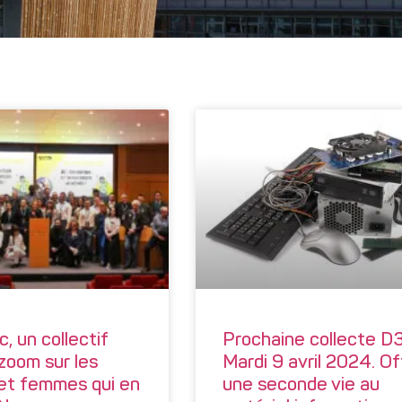
, un collectif
Prochaine collecte D3
zoom sur les
Mardi 9 avril 2024. Of
t femmes qui en
une seconde vie au