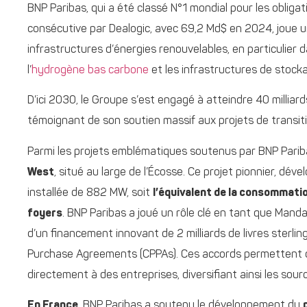
BNP Paribas, qui a été classé N°1 mondial pour les obliga
consécutive par Dealogic, avec 69,2 Md$ en 2024, joue 
infrastructures d’énergies renouvelables, en particulier dan
l’
hydrogène bas carbone
et les infrastructures de stocka
D’ici 2030, le Groupe s’est engagé à atteindre 40 millia
témoignant de son soutien massif aux projets de transit
Parmi les projets emblématiques soutenus par BNP Parib
West
, situé au large de l’Écosse. Ce projet pionnier, dév
installée de 882 MW, soit
l’équivalent de la consommation
foyers
. BNP Paribas a joué un rôle clé en tant que Man
d’un financement innovant de 2 milliards de livres ster
Purchase Agreements (CPPAs). Ces accords permettent de 
directement à des entreprises, diversifiant ainsi les sour
En France
, BNP Paribas a soutenu le développement du