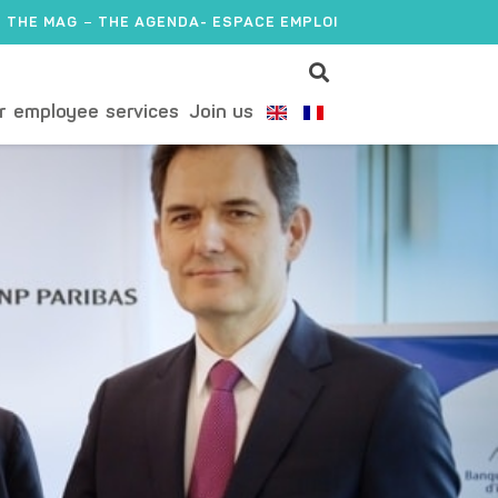
THE MAG
THE AGENDA
- ESPACE EMPLOI
r employee services
Join us