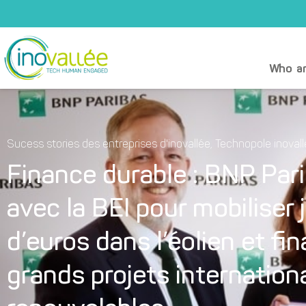
Who ar
Sucess stories des entreprises d'inovallée
,
Technopole inoval
Finance durable : BNP Par
avec la BEI pour mobiliser 
d’euros dans l’éolien et f
grands projets internation