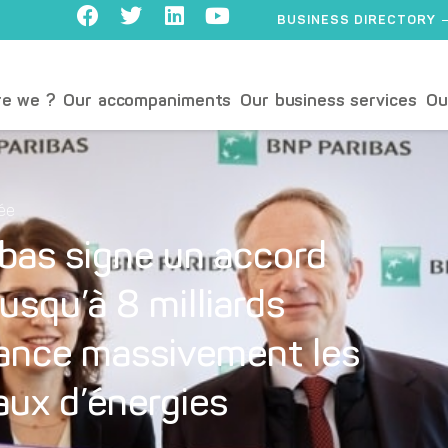
BUSINESS DIRECTORY
e we ?
Our accompaniments
Our business services
Ou
lée
ibas signe un accord
jusqu’à 8 milliards
inance massivement les
aux d’énergies