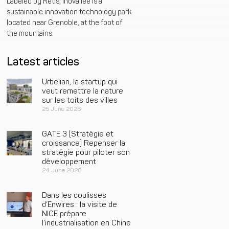
Labeled by Retis, inovallée is a
sustainable innovation technology park
located near Grenoble, at the foot of
the mountains.
Latest articles
Urbelian, la startup qui
veut remettre la nature
sur les toits des villes
25 June 2026
GATE 3 [Stratégie et
croissance] Repenser la
stratégie pour piloter son
développement
24 June 2026
Dans les coulisses
d’Enwires : la visite de
NICE prépare
l’industrialisation en Chine