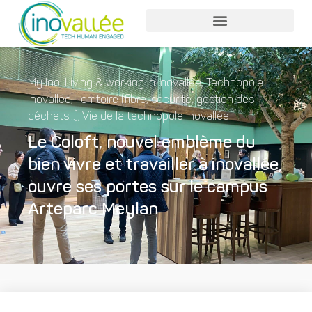
My Ino: Living & working in inovallée
,
Technopole
inovallée
,
Territoire (fibre, sécurité, gestion des
déchets...)
,
Vie de la technopole inovallée
Le Coloft, nouvel emblème du
bien vivre et travailler à inovallée,
ouvre ses portes sur le campus
Arteparc Meylan