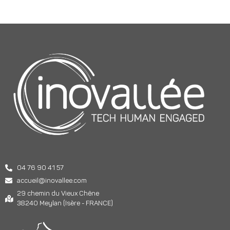
04 76 90 41 57
accueil@inovallee.com
29 chemin du Vieux Chêne
38240 Meylan (Isère - FRANCE)