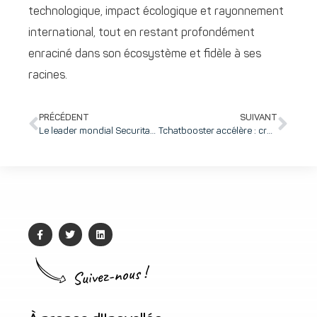
technologique, impact écologique et rayonnement
international, tout en restant profondément
enraciné dans son écosystème et fidèle à ses
racines.
PRÉCÉDENT
SUIVANT
Le leader mondial Securitas regroupe trois entités (60 collaborateurs) sur inovallée : un signal fort pour l’attractivité du territoire
Tchatbooster accélère : croissance, Europe et innovation au cœur de la relation client
Suivez-nous !