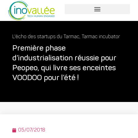
Nos services entreprises
Nos services collaborateurs
L'écho des startups du Tarmac
,
Tarmac incubator
Première phase
d’industrialisation réussie pour
Peopeo, qui livre ses enceintes
VOODOO pour l’été !
05/07/2018