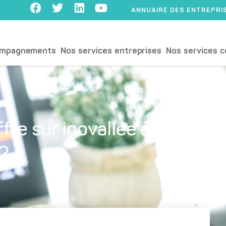
ANNUAIRE DES ENTREPRI
ompagnements
Nos services entreprises
Nos services c
re sur inovallée à
 ?