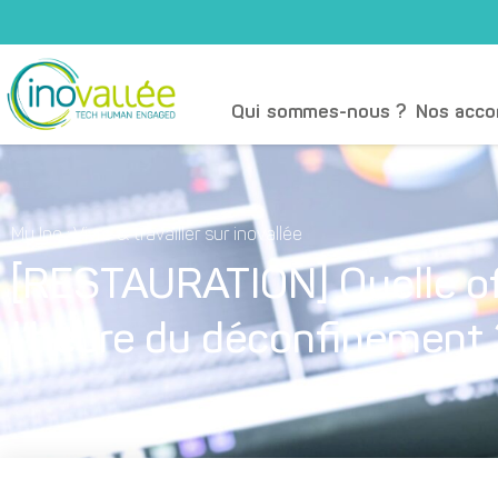
Qui sommes-nous ?
Nos acc
My Ino : Vivre & travailler sur inovallée
[RESTAURATION] Quelle off
l’heure du déconfinement