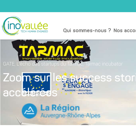
Qui sommes-nous ?
Nos acc
GATE
,
L'écho des startups du Tarmac
,
Tarmac incubator
Zoom sur les success stor
accélérées