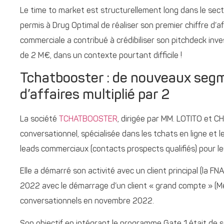
Le time to market est structurellement long dans le sec
permis à Drug Optimal de réaliser son premier chiffre d’af
commerciale a contribué à crédibiliser son pitchdeck inve
de 2 M€, dans un contexte pourtant difficile !
Tchatbooster : de nouveaux segm
d’affaires multiplié par 2
La société
TCHATBOOSTER
, dirigée par MM. LOTITO et 
conversationnel, spécialisée dans les tchats en ligne e
leads commerciaux (contacts prospects qualifiés) pour leu
Elle a démarré son activité avec un client principal (la F
2022 avec le démarrage d’un client « grand compte » (Méd
conversationnels en novembre 2022.
Son objectif en intégrant le programme Gate 1 était de 