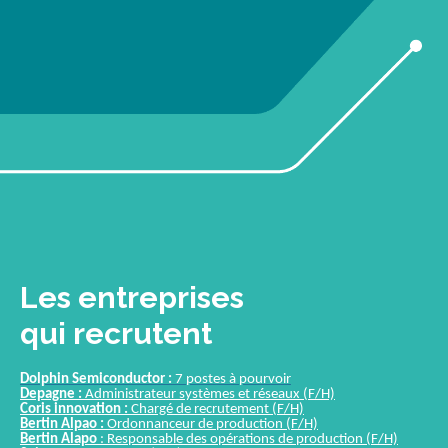
Les entreprises
qui recrutent
Dolphin Semiconductor :
7 postes à pourvoir
Depagne :
Administrateur systèmes et réseaux (F/H)
Coris innovation :
Chargé de recrutement (F/H)
Bertin Alpao :
Ordonnanceur de production
(F/H)
Bertin Alapo
: Responsable des opérations de production (F/H)