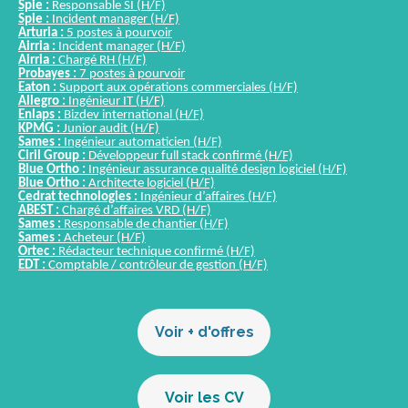
Spie :
Responsable SI (H/F)
Spie :
Incident manager (H/F)
Arturia :
5 postes à pourvoir
Airria :
Incident manager (H/F)
Airria :
Chargé RH (H/F)
Probayes :
7 postes à pourvoir
Eaton :
Support aux opérations commerciales (H/F)
Allegro :
Ingénieur IT (H/F)
Enlaps :
Bizdev international (H/F)
KPMG :
Junior audit (H/F)
Sames :
Ingénieur automaticien (H/F)
Ciril Group :
Développeur full stack confirmé (H/F)
Blue Ortho :
Ingénieur assurance qualité design logiciel (H/F)
Blue Ortho :
Architecte logiciel (H/F)
Cedrat technologies :
Ingénieur d’affaires (H/F)
ABEST :
Chargé d’affaires VRD (H/F)
Sames :
Responsable de chantier (H/F)
Sames :
Acheteur (H/F)
Ortec :
Rédacteur technique confirmé (H/F)
EDT :
Comptable / contrôleur de gestion (H/F)
Voir + d'offres
Voir les CV