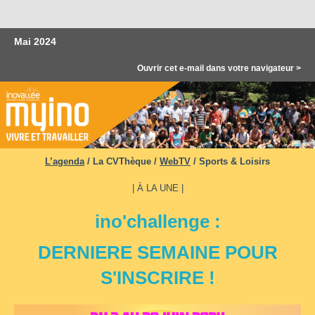
Mai 2024
Ouvrir cet e-mail dans votre navigateur >
L’agenda
/
La CVThèque
/
WebTV
/
Sports & Loisirs
| À LA UNE |
ino'challenge :
DERNIERE SEMAINE POUR
S'INSCRIRE !