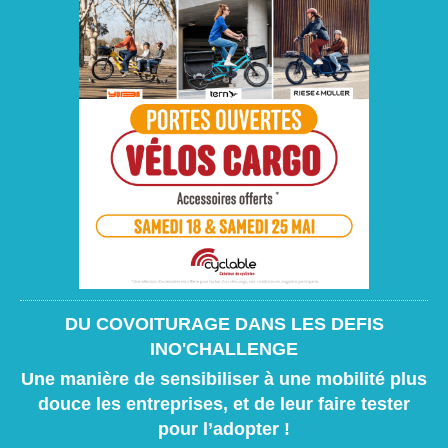
DU COVOITURAGE DANS LES DEFIS
INO'CHALLENGE
Une manière de sensibiliser à une mobilité plus
douce les entreprises, et de leur faire tester
pour l’adopter !