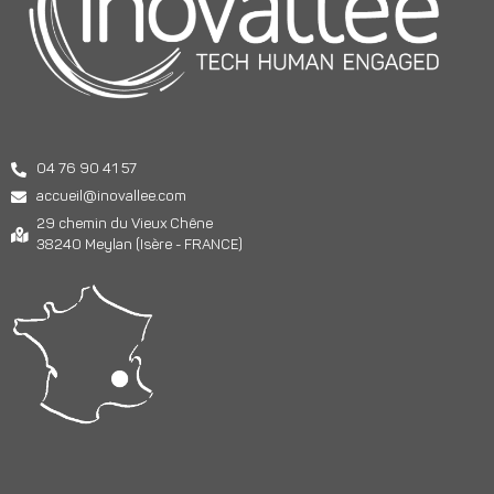
04 76 90 41 57
accueil@inovallee.com
29 chemin du Vieux Chêne
38240 Meylan (Isère - FRANCE)