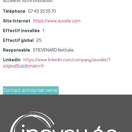
accélérer votre innovation.
Téléphone
07 49 35 55 70
Site Internet
https://www.auvalie.com
Effectif inovallée
1
Effectif global
25
Responsable
STIEVENARD Nathalie
Linkedin
https://www.linkedin.com/company/auvalie/?
originalSubdomain=fr
Contact entreprise owner