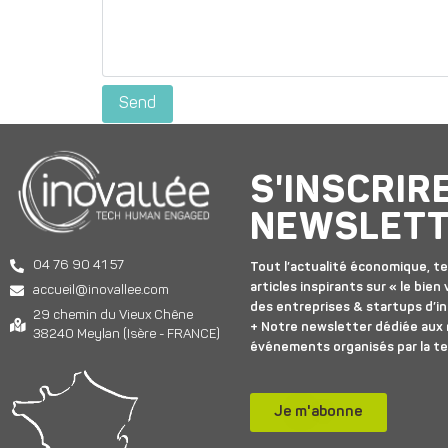
S'INSCRIR
NEWSLET
04 76 90 41 57
Tout l’actualité économique, te
articles inspirants sur « le bien v
accueil@inovallee.com
des entreprises & startups d’in
29 chemin du Vieux Chêne
+ Notre newsletter dédiée aux
38240 Meylan (Isère - FRANCE)
événements organisés par la t
Je m'abonne