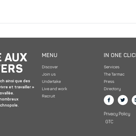
E AUX
MENU
IN ONE CLI
TERS
Discover
Services
Join us
The Tarmac
ch ainsi que des
Undertake
Press
ivre et travailler »
Live and work
Directory
ovallée.
Recruit
 nombreux
echnopole.
Privacy Policy
GTC