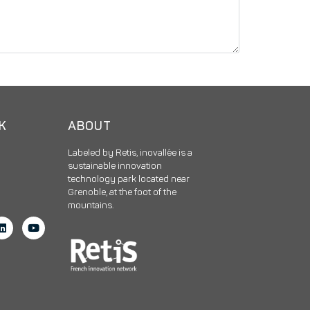
CK
ABOUT
Labeled by Retis, inovallée is a
sustainable innovation
technology park located near
Grenoble, at the foot of the
mountains.