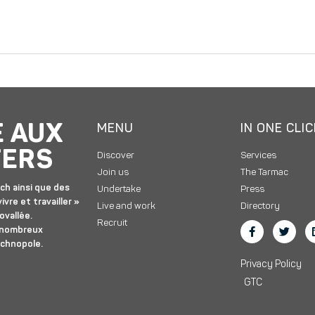
E AUX
MENU
IN ONE CLI
TERS
Discover
Services
Join us
The Tarmac
ch ainsi que des
Undertake
Press
ivre et travailler »
Live and work
Directory
ovallée.
Recruit
 nombreux
echnopole.
Privacy Policy
GTC