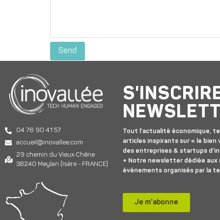
S'INSCRIR
NEWSLET
04 76 90 41 57
Tout l’actualité économique, te
articles inspirants sur « le bien v
accueil@inovallee.com
des entreprises & startups d’in
29 chemin du Vieux Chêne
+ Notre newsletter dédiée aux
38240 Meylan (Isère - FRANCE)
événements organisés par la t
Je m'abonne