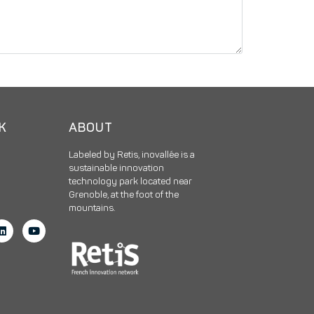
CK
ABOUT
Labeled by Retis, inovallée is a
sustainable innovation
technology park located near
Grenoble, at the foot of the
mountains.