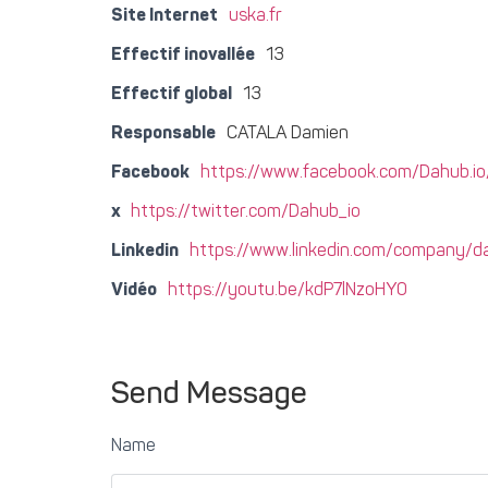
Site Internet
uska.fr
Effectif inovallée
13
Effectif global
13
Responsable
CATALA Damien
Facebook
https://www.facebook.com/Dahub.io
x
https://twitter.com/Dahub_io
Linkedin
https://www.linkedin.com/company/d
Vidéo
https://youtu.be/kdP7lNzoHY0
Send Message
Name