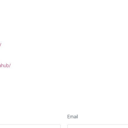
/
ahub/
Email