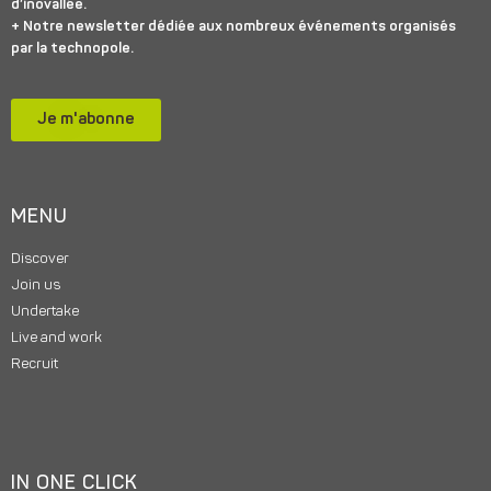
d’inovallée.
+ Notre newsletter dédiée aux nombreux événements organisés
par la technopole.
Je m'abonne
MENU
Discover
Join us
Undertake
Live and work
Recruit
IN ONE CLICK