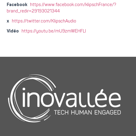
Facebook
https://www.facebook.com/klipschFrance/?
brand_redir=29193021344
x
https://twitter.com/KlipschAudio
Vidéo
https://youtu.be/mU9zmWEHFLI