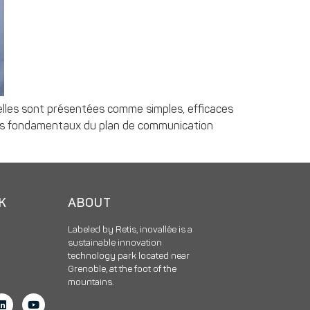
elles sont présentées comme simples, efficaces
 des fondamentaux du plan de communication
CK
ABOUT
Labeled by Retis, inovallée is a
sustainable innovation
technology park located near
Grenoble, at the foot of the
mountains.