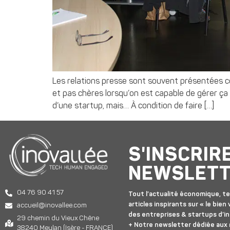
Les relations presse sont souvent présentées co
et pas chères lorsqu’on est capable de gérer ça
d’une startup, mais… À condition de faire […]
S'INSCRIR
NEWSLET
04 76 90 41 57
Tout l’actualité économique, te
articles inspirants sur « le bien v
accueil@inovallee.com
des entreprises & startups d’in
29 chemin du Vieux Chêne
+ Notre newsletter dédiée aux
38240 Meylan (Isère - FRANCE)