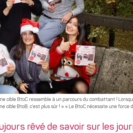
ne cible BtoC ressemble à un parcours du combattant ! Lorsqu’
une cible BtoB, c’est plus sûr ! » « Le BtoC nécessite une forc
jours rêvé de savoir sur les jour