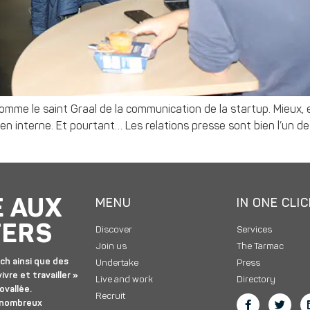
mme le saint Graal de la communication de la startup. Mieux, 
 en interne. Et pourtant… Les relations presse sont bien l’un
E AUX
MENU
IN ONE CLI
TERS
Discover
Services
Join us
The Tarmac
ch ainsi que des
Undertake
Press
ivre et travailler »
Live and work
Directory
ovallée.
Recruit
 nombreux