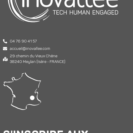
04 76 90 41 57
accueil@inovallee.com
29 chemin du Vieux Chêne
38240 Meylan (Isère - FRANCE)