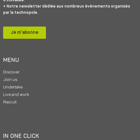
d’inovallée.
+ Notre newsletter dédiée aux nombreux événements organisés
par la technopole.
Je m'abonne
MENU
Discover
Join us
Undertake
Live and work
Recruit
IN ONE CLICK