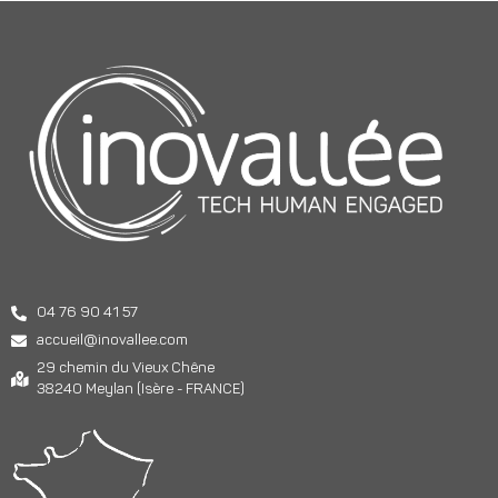
04 76 90 41 57
accueil@inovallee.com
29 chemin du Vieux Chêne
38240 Meylan (Isère - FRANCE)