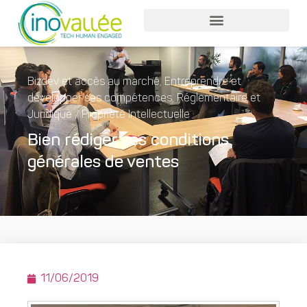
Bizdev et accès au marché
,
Entreprendre et
développer ses compétences
,
Réglementaire et
Juridique / Propriété Intellectuelle
Bien rédiger ses conditions
générales de ventes
11/06/2019