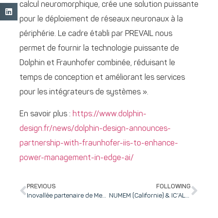
calcul neuromorphique, crée une solution puissante
pour le déploiement de réseaux neuronaux à la
périphérie. Le cadre établi par PREVAIL nous
permet de fournir la technologie puissante de
Dolphin et Fraunhofer combinée, réduisant le
temps de conception et améliorant les services
pour les intégrateurs de systèmes ».
En savoir plus :
https://www.dolphin-
design.fr/news/dolphin-design-announces-
partnership-with-fraunhofer-iis-to-enhance-
power-management-in-edge-ai/
PREVIOUS
FOLLOWING
Inovallée partenaire de Medfit : 20% de réduction sur vos pass la 8e édition de @MedFIT Event, à Lille les 3 & 4 décembre 2024 et les digital meetings days les 11 & 12 décembre 2024
NUMEM (Californie) & IC’ALPS (inovallée) collaborent pour développer un SoC ultra-basse consommation pour les applications de capteurs et d’IA