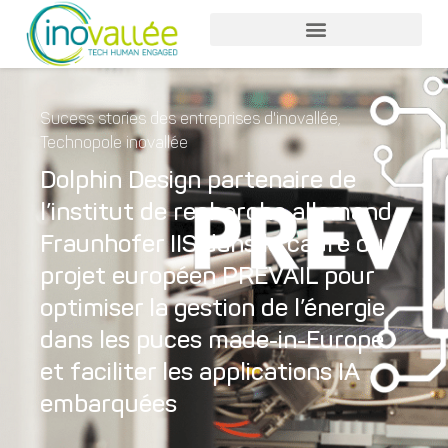
Sucess stories des entreprises d'inovallée
,
Technopole inovallée
Dolphin Design partenaire de
l’institut de recherche allemand
Fraunhofer IIS dans le cadre du
projet européen PREVAIL pour
optimiser la gestion de l’énergie
dans les puces made-in-Europe
et faciliter les applications IA
embarquées