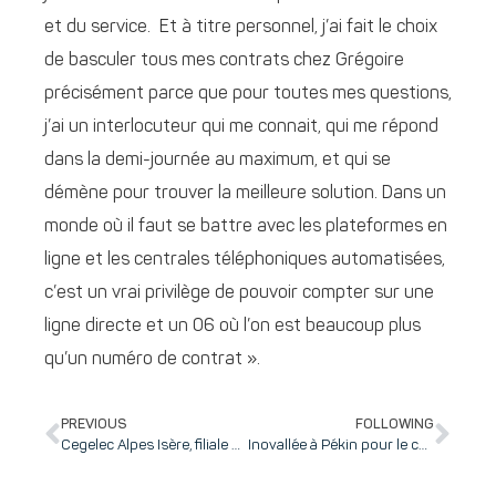
et du service. Et à titre personnel, j’ai fait le choix
de basculer tous mes contrats chez Grégoire
précisément parce que pour toutes mes questions,
j’ai un interlocuteur qui me connait, qui me répond
dans la demi-journée au maximum, et qui se
démène pour trouver la meilleure solution. Dans un
monde où il faut se battre avec les plateformes en
ligne et les centrales téléphoniques automatisées,
c’est un vrai privilège de pouvoir compter sur une
ligne directe et un 06 où l’on est beaucoup plus
qu’un numéro de contrat ».
PREVIOUS
FOLLOWING
Cegelec Alpes Isère, filiale du groupe VINCI Energies, s’implante sur inovallée et ouvre ainsi une nouvelle entreprise tertiaire sur le bassin grenoblois
Inovallée à Pékin pour le congrès mondial de l’IASP : une semaine au cœur de l’innovation internationale, et un partenariat de collaboration signé avec Zhongguancun pour favoriser le softlanding croisé