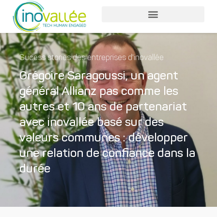
Sucess stories des entreprises d'inovallée
Grégoire Saragoussi, un agent
général Allianz pas comme les
autres et 10 ans de partenariat
avec inovallée basé sur des
valeurs communes : développer
une relation de confiance dans la
durée