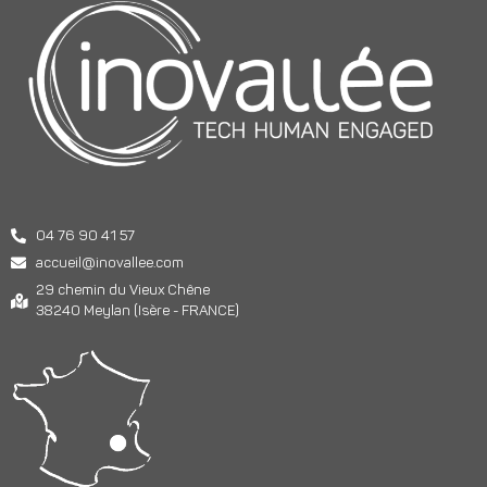
04 76 90 41 57
accueil@inovallee.com
29 chemin du Vieux Chêne
38240 Meylan (Isère - FRANCE)