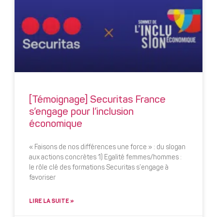
[Témoignage] Securitas France
s’engage pour l’inclusion
économique
« Faisons de nos différences une force » : du slogan
aux actions concrètes 1) Egalité femmes/hommes :
le rôle clé des formations Securitas s’engage à
favoriser
LIRE LA SUITE »