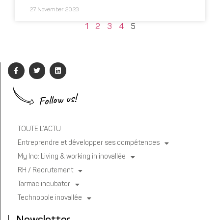
27 November 2023
1
2
3
4
5
Follow us!
TOUTE L’ACTU
Entreprendre et développer ses compétences
My Ino: Living & working in inovallée
RH / Recrutement
Tarmac incubator
Technopole inovallée