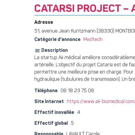
CATARSI PROJECT – A
Adresse
51, avenue Jean Kuntzmann (38330) MONTB
Catégorie d'annonce
Medtech
Description
La startup Aii médical améliore considérablemen
artérielle. L’objectif du projet Catarsi est de fa
permettre une meilleure prise en charge. Pour ce
hydraulique (tubulures de transmission). Un brev
Téléphone
06 18 23 75 08
Site Internet
https://www.aii-biomedical.com
Effectif inovallée
4
Effectif global
5
Responsable
LAVAULT Carole