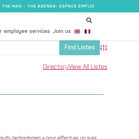
THE MAG
THE AGENDA
- ESPACE EMPLOI
r employee services
Join us
Advanced Search
Directory
View All Listes
 multi-technologies » pour effectuer un suivi