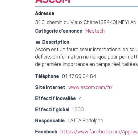
ASCOM
Adresse
31 C, chemin du Vieux Chêne (38240) MEYLAN
Catégorie d'annonce
Medtech
Description
Ascom est un fournisseur international en solu
déficits d'information numérique pour permet
de première importance en temps réel, taillées
Téléphone
01 47 69 64 64
Site Internet
www.ascom.com/fr/
Effectif inovallée
4
Effectif global
1300
Responsable
LATTA Rodolphe
Facebook
https://www.facebook.com/Appli