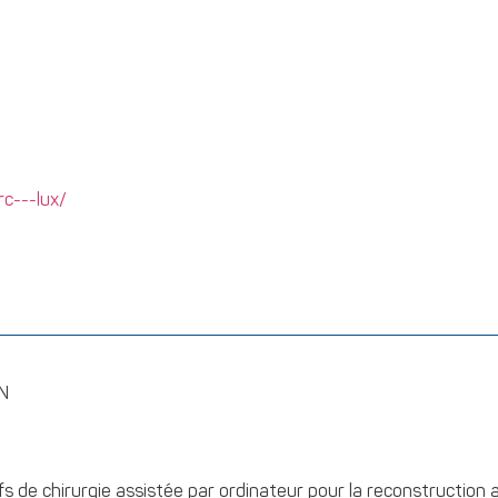
c---lux/
AN
s de chirurgie assistée par ordinateur pour la reconstruction a