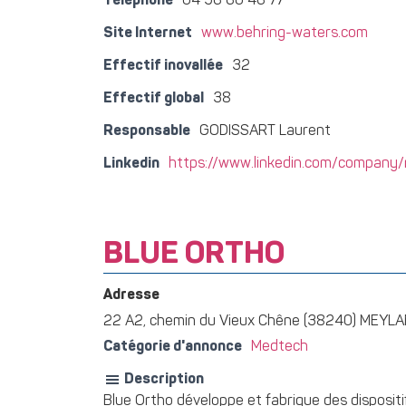
Téléphone
04 56 60 46 77
Site Internet
www.behring-waters.com
Effectif inovallée
32
Effectif global
38
Responsable
GODISSART Laurent
Linkedin
https://www.linkedin.com/company/r
BLUE ORTHO
Adresse
22 A2, chemin du Vieux Chêne (38240) MEYL
Catégorie d'annonce
Medtech
Description
Blue Ortho développe et fabrique des dispositif