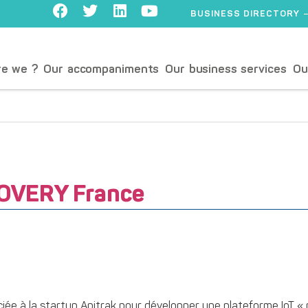
BUSINESS DIRECTORY
e we ?
Our accompaniments
Our business services
Ou
OVERY France
ociée à la startup Apitrak pour développer une plateforme IoT «