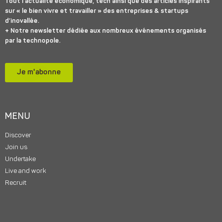
Tout l’actualité économique, tech ainsi que des articles inspirants
sur « le bien vivre et travailler » des entreprises & startups
d’inovallée.
+ Notre newsletter dédiée aux nombreux événements organisés
par la technopole.
Je m'abonne
MENU
Discover
Join us
Undertake
Live and work
Recruit