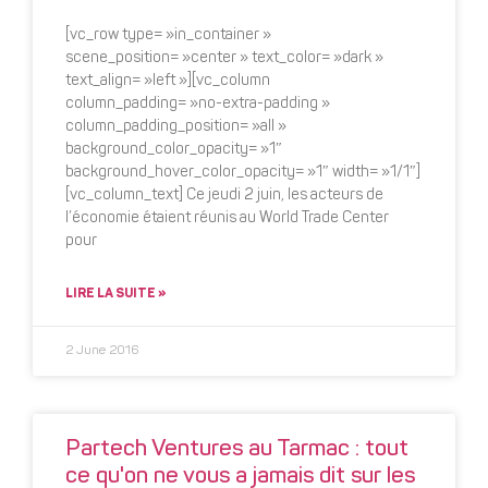
[vc_row type= »in_container »
scene_position= »center » text_color= »dark »
text_align= »left »][vc_column
column_padding= »no-extra-padding »
column_padding_position= »all »
background_color_opacity= »1″
background_hover_color_opacity= »1″ width= »1/1″]
[vc_column_text] Ce jeudi 2 juin, les acteurs de
l’économie étaient réunis au World Trade Center
pour
LIRE LA SUITE »
2 June 2016
Partech Ventures au Tarmac : tout
ce qu'on ne vous a jamais dit sur les