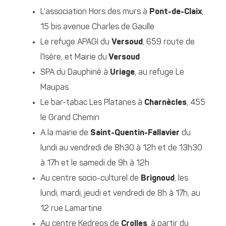
L’association Hors des murs à
Pont-de-Claix
,
15 bis avenue Charles de Gaulle
Le refuge APAGI du
Versoud
, 659 route de
l’Isère, et Mairie du
Versoud
SPA du Dauphiné à
Uriage
, au refuge Le
Maupas
Le bar-tabac Les Platanes à
Charnècles
, 455
le Grand Chemin
A la mairie de
Saint-Quentin-Fallavier
du
lundi au vendredi de 8h30 à 12h et de 13h30
à 17h et le samedi de 9h à 12h
Au centre socio-culturel de
Brignoud
, les
lundi, mardi, jeudi et vendredi de 8h à 17h, au
12 rue Lamartine
Au centre Kedreos de
Crolles
, à partir du