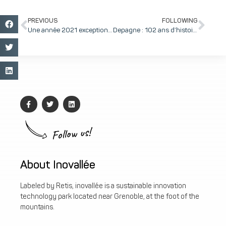
PREVIOUS
FOLLOWING
Une année 2021 exceptionnelle pour NextInnov, la filière Innovation by BP AURA, avec un record de levées de fonds !
Depagne : 102 ans d’histoire industrielle grenobloise pour la PME familiale qui a rejoint inovallée !
Follow us!
About Inovallée
Labeled by Retis, inovallée is a sustainable innovation
technology park located near Grenoble, at the foot of the
mountains.