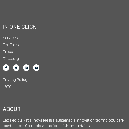
IN ONE CLICK
Services
The Tarmac
Press
Directory
Privacy Policy
GTC
ABOUT
Labeled by Retis, inovallée is a sustainable innovation technology park
located near Grenoble, at the foot of the mountains.