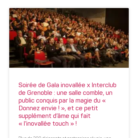
Soirée de Gala inovallée x Interclub
de Grenoble : une salle comble, un
public conquis par la magie du «
Donnez envie ! », et ce petit
supplément d’âme qui fait
« l’inovallée touch » !