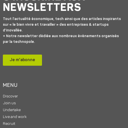
NEWSLETTERS
Tout l’actualité économique, tech ainsi que des articles inspirants
sur « le bien vivre et travailler » des entreprises & startups
d’inovallée.
+ Notre newsletter dédiée aux nombreux événements organisés
par la technopole.
Je m'abonne
MENU
Discover
Join us
Undertake
Live and work
Recruit