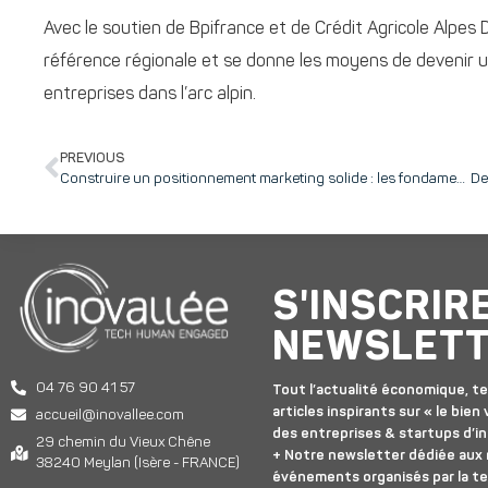
Avec le soutien de Bpifrance et de Crédit Agricole Alpe
référence régionale et se donne les moyens de devenir u
entreprises dans l’arc alpin.
PREVIOUS
Construire un positionnement marketing solide : les fondamentaux d’Yves Mahé, formateur GATE 1 … en sketchnote et en mots !
S'INSCRIR
NEWSLET
04 76 90 41 57
Tout l’actualité économique, te
articles inspirants sur « le bien v
accueil@inovallee.com
des entreprises & startups d’in
29 chemin du Vieux Chêne
+ Notre newsletter dédiée aux
38240 Meylan (Isère - FRANCE)
événements organisés par la t