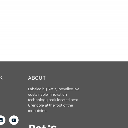
CK
ABOUT
Labeled by Retis, inovallée is a
sustainable innovation
technology park located near
Grenoble, at the foot of the
mountains.