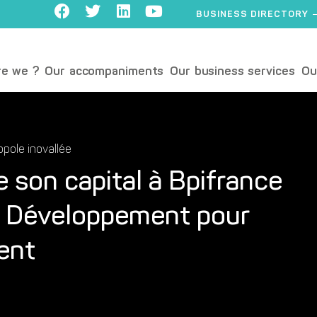
BUSINESS DIRECTORY
e we ?
Our accompaniments
Our business services
Ou
pole inovallée
 son capital à Bpifrance
es Développement pour
ent