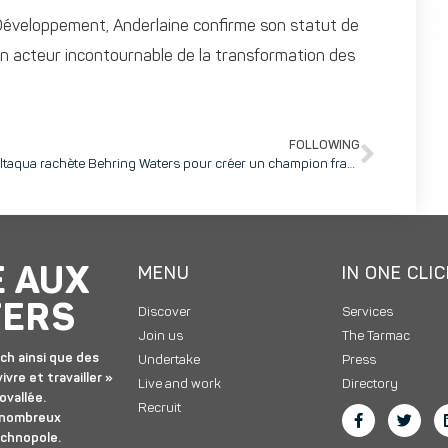
s Développement, Anderlaine confirme son statut de
n acteur incontournable de la transformation des
FOLLOWING
Deltaqua rachète Behring Waters pour créer un champion français de l’eau microfiltrée
E AUX
MENU
IN ONE CLI
TERS
Discover
Services
Join us
The Tarmac
ch ainsi que des
Undertake
Press
ivre et travailler »
Live and work
Directory
ovallée.
Recruit
 nombreux
echnopole.