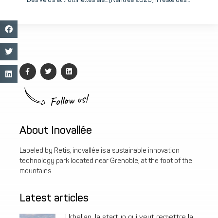
Des vélos et trottinettes électriques sur inovallée, et une voie Chronovélo pour relier Grenoble à Meylan
[Rentrée 2020] Il reste des places au Jardin d’enfants de la Tronche, un lieu familial pour les enfants dès 2 ans, ouvert 5 jours sur 5 !
Follow us!
About Inovallée
Labeled by Retis, inovallée is a sustainable innovation
technology park located near Grenoble, at the foot of the
mountains.
Latest articles
Urbelian, la startup qui veut remettre la