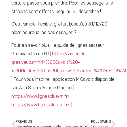
voiture passe vous prendre. Pour les passagers, le
strajets sont offerts jusqu’au 31 décembre !
C’est simple, flexible, gratuit (jusqu’au 31/12/20)
alors pourquoi ne pas essayer ?
Pour en savoir plus : le guide de lignes secteur
Grésivaudan en PJ [
https://zimbra.le-
gresivaudan.fr/M%20Covoit%20-
%20Guide%20de%20lignes%20secteur%20Gr%C3%A9
] Pour vous inscrire : application M’Covoit disponible
sur App Store/Google Play ou [
https://www.lignesplus-m.fr/
|
https://www.lignesplus-m.fr/
]
PREVIOUS
FOLLOWING