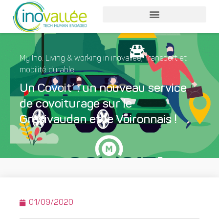
My Ino: Living & working in inovallée
,
Transport et
mobilité durable
Un Covoit’ : un nouveau service
de covoiturage sur le
Grésivaudan et le Voironnais !
01/09/2020