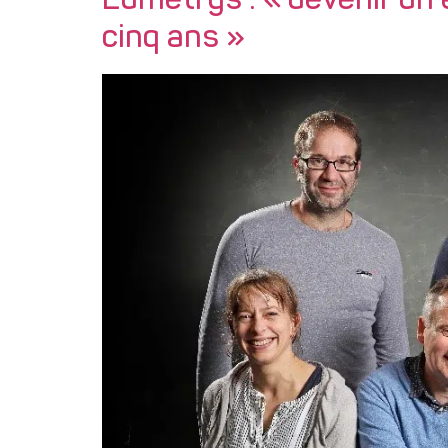
Eumetrys : « devenir un 
cinq ans »