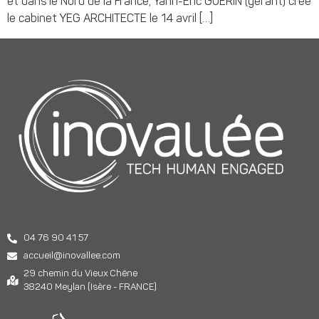
et dans le Nord de la France, Yann-Eric GUERIN (gérant) crée
le cabinet YEG ARCHITECTE le 14 avril […]
04 76 90 41 57
accueil@inovallee.com
29 chemin du Vieux Chêne
38240 Meylan (Isère - FRANCE)