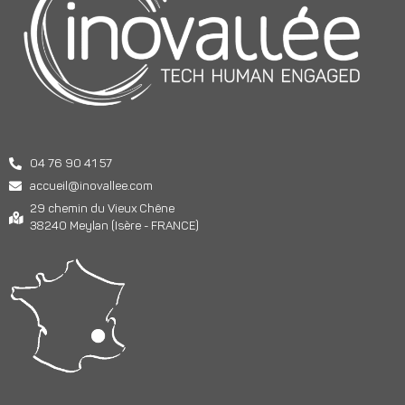
04 76 90 41 57
accueil@inovallee.com
29 chemin du Vieux Chêne
38240 Meylan (Isère - FRANCE)