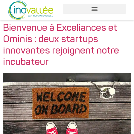
Bienvenue à Exceliances et
Ominis : deux startups
innovantes rejoignent notre
incubateur