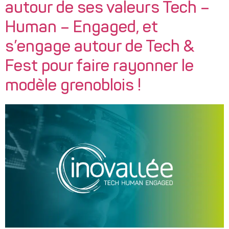
autour de ses valeurs Tech –
Human – Engaged, et
s’engage autour de Tech &
Fest pour faire rayonner le
modèle grenoblois !