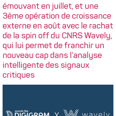
émouvant en juillet, et une
3ème opération de croissance
externe en août avec le rachat
de la spin off du CNRS Wavely,
qui lui permet de franchir un
nouveau cap dans l’analyse
intelligente des signaux
critiques