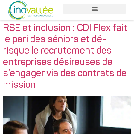
RSE et inclusion : CDI Flex fait
le pari des séniors et dé-
risque le recrutement des
entreprises désireuses de
s’engager via des contrats de
mission