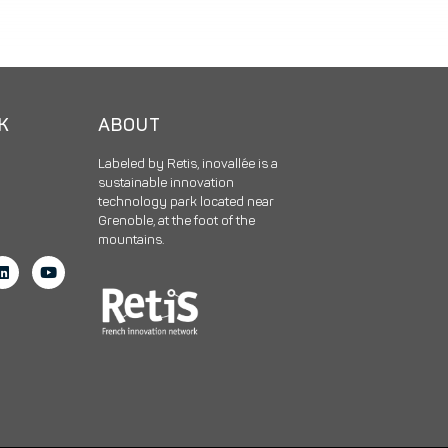
CK
ABOUT
Labeled by Retis, inovallée is a
sustainable innovation
technology park located near
Grenoble, at the foot of the
mountains.