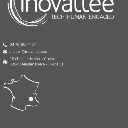
04 76 90 41 57
accueil@inovallee.com
29 chemin du Vieux Chêne
38240 Meylan (Isère - FRANCE)