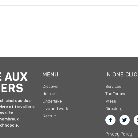
E AUX
MENU
IN ONE CLI
TERS
Discover
Services
Join us
The Tarmac
ch ainsi que des
Undertake
Press
ivre et travailler »
Live and work
Directory
ovallée.
Recruit
 nombreux
echnopole.
Privacy Policy