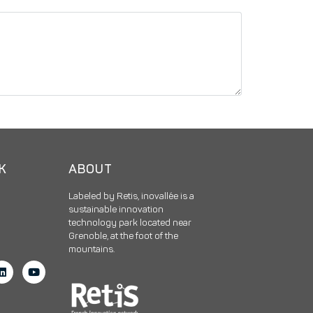
CK
ABOUT
Labeled by Retis, inovallée is a
sustainable innovation
technology park located near
Grenoble, at the foot of the
mountains.