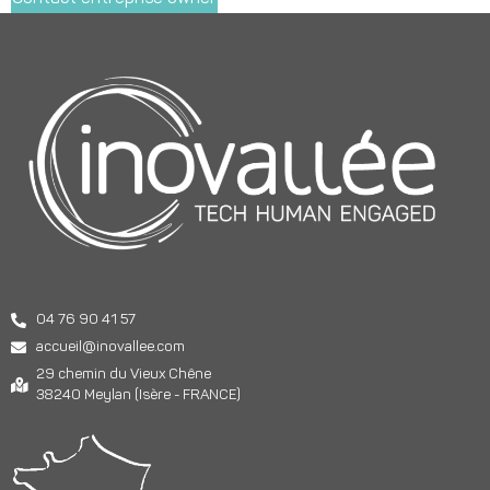
04 76 90 41 57
accueil@inovallee.com
29 chemin du Vieux Chêne
38240 Meylan (Isère - FRANCE)