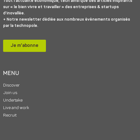
Tout l’actualité économique, tech ainsi que des articles inspirants
sur « le bien vivre et travailler » des entreprises & startups
d’inovallée.
+ Notre newsletter dédiée aux nombreux événements organisés
par la technopole.
Je m'abonne
MENU
Discover
Join us
Undertake
Live and work
Recruit